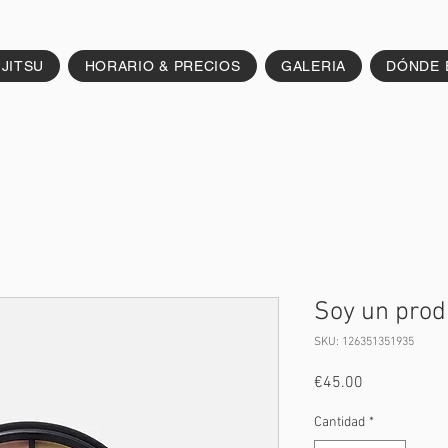
 JITSU
HORARIO & PRECIOS
GALERIA
DÓNDE 
Soy un prod
SKU: 126351351935
Precio
€45.00
Cantidad
*